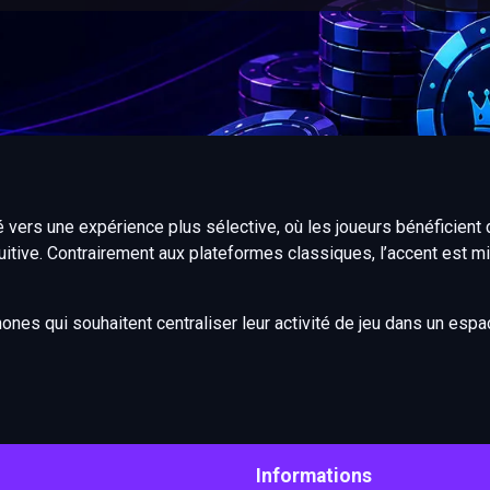
é vers une expérience plus sélective, où les joueurs bénéficient 
uitive. Contrairement aux plateformes classiques, l’accent est mis
mpte
nes qui souhaitent centraliser leur activité de jeu dans un espace
Informations