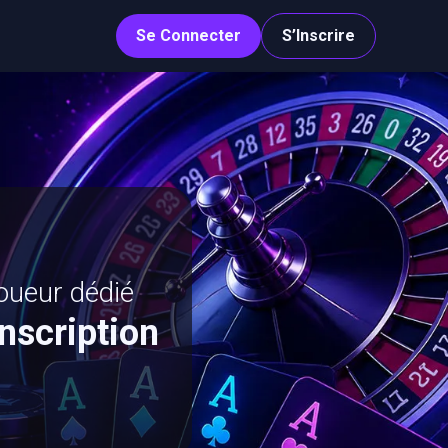
Se Connecter
S’Inscrire
oueur dédié
nscription