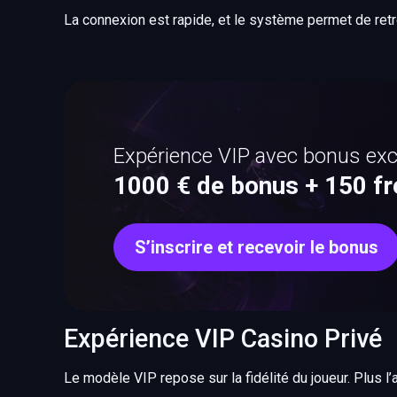
La connexion est rapide, et le système permet de ret
Expérience VIP avec bonus excl
1000 € de bonus + 150 fre
S’inscrire et recevoir le bonus
Expérience VIP Casino Privé
Le modèle VIP repose sur la fidélité du joueur. Plus l’