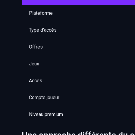
Sécurité et contrôle
Utilisation mobile
Plateforme
Avis général
Questions fréquentes
Type d’accès
Offres
Jeux
Accès
Compte joueur
Niveau premium