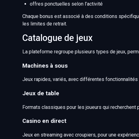
offres ponctuelles selon l’activité
Chaque bonus est associé à des conditions spécifique
les limites de retrait.
Catalogue de jeux
La plateforme regroupe plusieurs types de jeux, perme
Machines à sous
Jeux rapides, variés, avec différentes fonctionnalités 
Jeux de table
Formats classiques pour les joueurs qui recherchent plu
Casino en direct
Jeux en streaming avec croupiers, pour une expérien